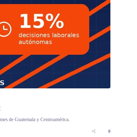
E
pymes de Guatemala y Centroamérica.
0