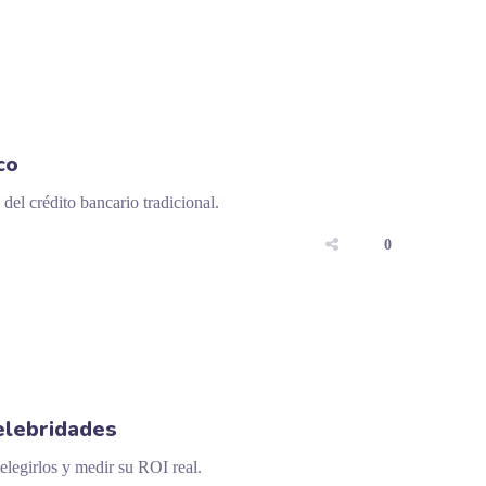
co
el crédito bancario tradicional.
0
elebridades
legirlos y medir su ROI real.