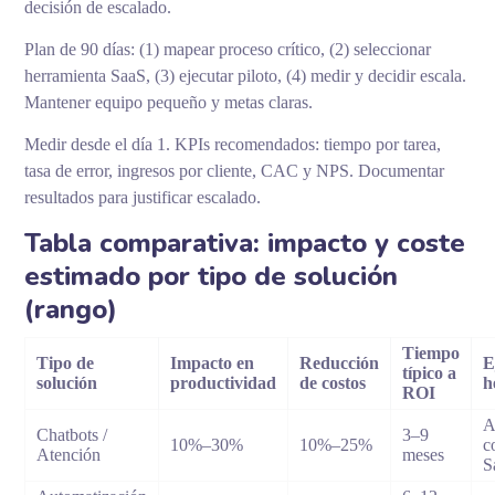
decisión de escalado.
Plan de 90 días: (1) mapear proceso crítico, (2) seleccionar
herramienta SaaS, (3) ejecutar piloto, (4) medir y decidir escala.
Mantener equipo pequeño y metas claras.
Medir desde el día 1. KPIs recomendados: tiempo por tarea,
tasa de error, ingresos por cliente, CAC y NPS. Documentar
resultados para justificar escalado.
Tabla comparativa: impacto y coste
estimado por tipo de solución
(rango)
Tiempo
Tipo de
Impacto en
Reducción
E
típico a
solución
productividad
de costos
h
ROI
A
Chatbots /
3–9
10%–30%
10%–25%
c
Atención
meses
S