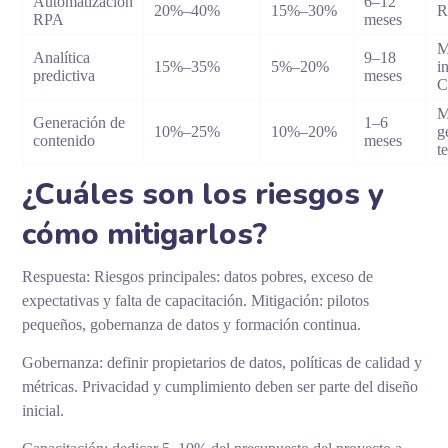
Automatización
6–12
20%–40%
15%–30%
R
RPA
meses
M
Analítica
9–18
15%–35%
5%–20%
i
predictiva
meses
M
Generación de
1–6
10%–25%
10%–20%
g
contenido
meses
t
¿Cuáles son los riesgos y
cómo mitigarlos?
Respuesta: Riesgos principales: datos pobres, exceso de
expectativas y falta de capacitación. Mitigación: pilotos
pequeños, gobernanza de datos y formación continua.
Gobernanza: definir propietarios de datos, políticas de calidad y
métricas. Privacidad y cumplimiento deben ser parte del diseño
inicial.