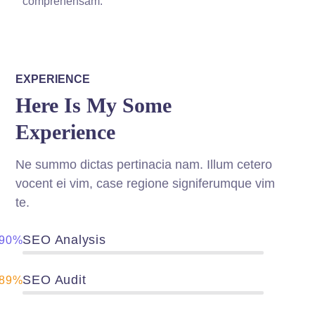
comprehensam.
EXPERIENCE
Here Is My Some
Experience
Ne summo dictas pertinacia nam. Illum cetero
vocent ei vim, case regione signiferumque vim
te.
SEO Analysis
90%
SEO Audit
89%