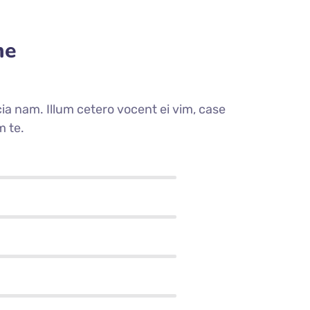
me
a nam. Illum cetero vocent ei vim, case
m te.