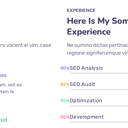
EXPERIENCE
Here Is My So
Experience
ro vocent ei vim, case
Ne summo dictas pertinaci
regione signiferumque vi
SEO Analysis
90%
ons
SEO Audit
89%
am, sed ea
 Nam te
Optimization
95%
Development
96%
ved