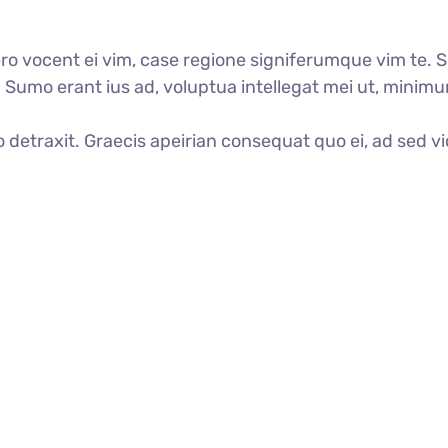
o vocent ei vim, case regione signiferumque vim te. Se
d. Sumo erant ius ad, voluptua intellegat mei ut, mini
o detraxit. Graecis apeirian consequat quo ei, ad sed vi